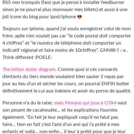
RSS non tronqués (faut que je pense à installer feedburner
sinon je ne pourrai plus monnayer mes billets) et aussi à une
joli icone du blog pour ipod/iphone
Toujours sur iphone, quand j’ai voulu enregistrer celui de mon
frère, aplle n’en voulait pas car “le code postal doit comporter
4 chiffres” et “le numéro de téléphone doit comporter un
indicatif régional et faire moins de 10chiffres”. GNNIIII !! :-a .
Think different :POELE:
The billion dollar diagram
. Comme quoi si ces connards
d’enfants du tiers monde voulaient bien sauter 2 repas par
jour au lieu d’un et sécher les cours, on pourrai ENFIN botter
définitivement le cul aux irakiens et avoir du porno de qualité.
Personne n’a du le rater,
mais Morano qui joue à GTA4
vaut
son pesant de cacahouète… et les explications fournies
également. “En fait je leur expliquait cequ’il ne faiut pas
faire… Non en fait c’est l’ami d’un ami qui l’a prété à mes
enfants et voilà… non enfin… il leur à prété pour que je leur