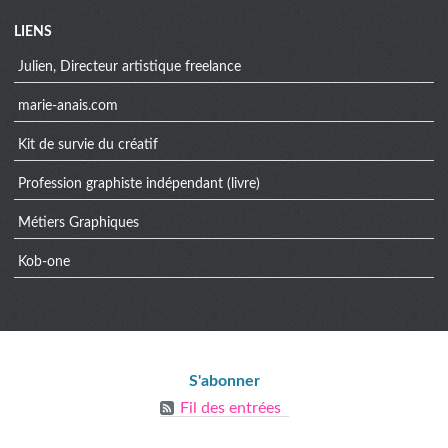
Menu
LIENS
extra
Julien, Directeur artistique freelance
marie-anais.com
Kit de survie du créatif
Profession graphiste indépendant (livre)
Métiers Graphiques
Kob-one
Informations
S'abonner
Fil des entrées