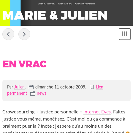
Aller au contenu
Aller au menu
Aller à la recherche
MARIE & JULIEN
-
Sh
me
EN VRAC
Par
Julien
,
dimanche 11 octobre 2009
.
Lien
permanent
news
Crowdsourcing + justice personnelle =
Internet Eyes
. Faites
justice vous même, monétisez. C’est moi ou ça commence à
braiment puer là ? (note : j’espere qu’au moins un des