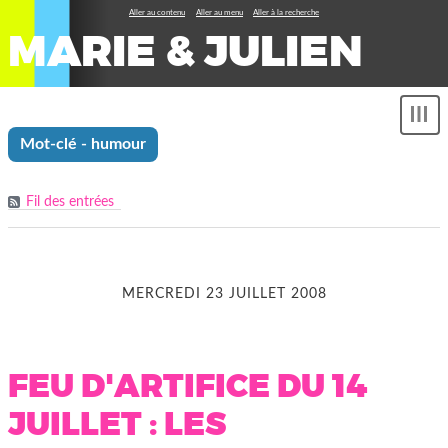
Aller au contenu
Aller au menu
Aller à la recherche
MARIE & JULIEN
Sh
me
Mot-clé - humour
Fil des entrées
MERCREDI 23 JUILLET 2008
FEU D'ARTIFICE DU 14
JUILLET : LES