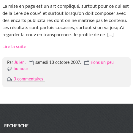
La mise en page est un art compliqué, surtout pour ce qui est
de la 1ere de couv', et surtout lorsqu'on doit composer avec
des encarts publicitaires dont on ne maitrise pas le contenu.
Les résultats sont parfois cocasses, surtout si on va jusqu'à
regarder la couv en transparence. Je profite de ce
[…]
Lire la suite
Par
Julien
,
samedi 13 octobre 2007.
rions un peu
humour
3 commentaires
Menu
RECHERCHE