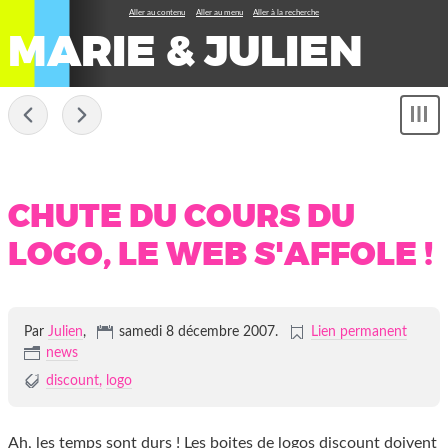
Aller au contenu
Aller au menu
Aller à la recherche
MARIE & JULIEN
-
Sh
me
CHUTE DU COURS DU
LOGO, LE WEB S'AFFOLE !
Par
Julien
,
samedi 8 décembre 2007
.
Lien permanent
news
discount
logo
Ah, les temps sont durs ! Les boites de logos discount doivent