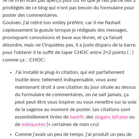
Je ne m'en étais pas aperçu plus tôt vu que je fais partie des 2
privilégiés de ce blog qui n'ont pas besoin du formulaire pour
poster des commentaires.
Goulven, j'ai retiré ton smiley préféré, car il me flashait
copieusement la gueule lorsque je rédigeais des messages,
provoquant convulsions et bave aux lèvres, et ça faisait
désordre, mais ne t'inquiètes pas, il a juste disparu de la barre,
pour l'obtenir il te suffit de taper CHOC entre 2×2 points ( : )
comme ça : :CHOC:
J'ai installé le plug-in citation, qui est parfaitement
inutile donc tellement indispensable, vous avez
maintenant droit à une citation du jour située au dessus
du formulaire de commentaires, on ne sait jamais, ça
peut peut être vous inspirer ou vous remettre sur la voie
de la sagesse au moment de poster. Les citations sont
essentiellement tirées de
bashfr
, des
slogans lafraise
ou
de
wikiquotes
(+ certaines de mon cru)
Comme j'avais un peu de temps, j'ai produit un peu de