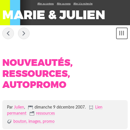
Aller au contenu
Aller au menu
Aller à la recherche
MARIE & JULIEN
-
Sh
me
NOUVEAUTÉS,
RESSOURCES,
AUTOPROMO
Par
Julien
,
dimanche 9 décembre 2007
.
Lien
permanent
ressources
bouton
images
promo