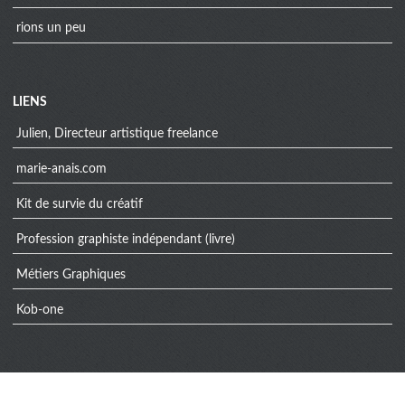
rions un peu
Menu
LIENS
extra
Julien, Directeur artistique freelance
marie-anais.com
Kit de survie du créatif
Profession graphiste indépendant (livre)
Métiers Graphiques
Kob-one
Informations