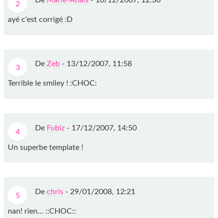
De
Marie-Anaïs
-
10/12/2007, 12:36
2
ayé c'est corrigé :D
De
Zeb
-
13/12/2007, 11:58
3
Terrible le smiley ! :CHOC:
De
Fubiz
-
17/12/2007, 14:50
4
Un superbe template !
De
chris
-
29/01/2008, 12:21
5
nan! rien... ::CHOC::